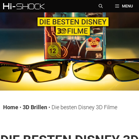
Zum
MENU
Inhalt
springen
Home
•
3D Brillen
•
Die besten Disney 3D Filme