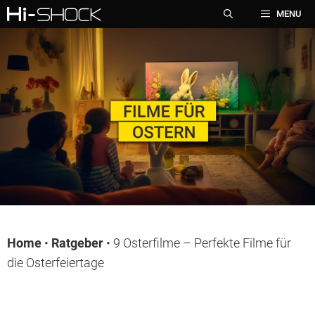
Zum
MENU
Inhalt
springen
Home
•
Ratgeber
•
9 Osterfilme – Perfekte Filme für
die Osterfeiertage